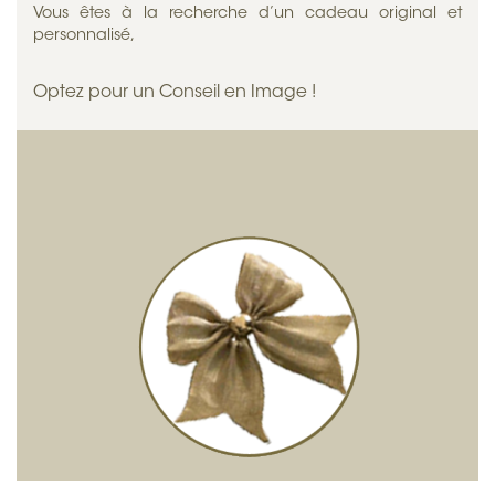
Vous êtes à la recherche d’un cadeau original et
personnalisé,
Optez pour un Conseil en Image !
Offrez le parcours de votre choix :
Un test Colorimétrique selon la méthode des 4 ou 8
saisons
: à la découverte des couleurs qui subliment
sa personnalité,
Un parcours d’Initiation
, ses premiers pas vers la
valorisation de son image,
Un parcours Clef
, tous les conseils pour valoriser son
image,
Un parcours Complet
, tous les conseils et leur mise
en pratique pour une image qui lui ressemble,
Un parcours spécial Mariage
, pour rayonner le pour
J dans une tenue d’exception qui lui ressemble.
Un moment privilégié de bien-être rien que
pour elle ou lui !